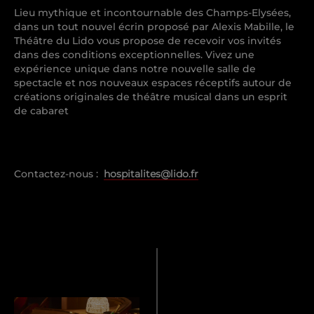
Accès
ALL Accor Partenaire exclusif
Lieu mythique et incontournable des Champs-Elysées,
dans un tout nouvel écrin proposé par Alexis Mabille, le
Bar
Théâtre du Lido vous propose de recevoir vos invités
dans des conditions exceptionnelles. Vivez une
Blog
Accessibilité
expérience unique dans notre nouvelle salle de
spectacle et nos nouveaux espaces réceptifs autour de
FAQ – Foire Aux Questions
créations originales de théâtre musical dans un esprit
de cabaret
Contact presse
Contactez-nous :
hospitalites@lido.fr