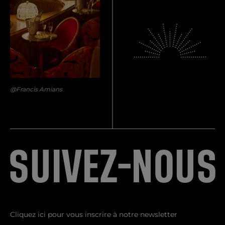
@Francis Amians
S
U
I
V
E
Z
-
N
O
U
S