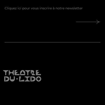
Je comprends et j’accepte la
politique de
protection des données personnelles
Verification Anti-Robot
Cliquez ici pour vérifier
Friendly
Captcha ⇗