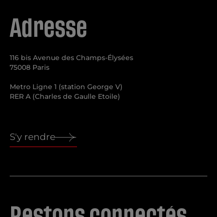
S'inscrire
Adresse
116 bis Avenue des Champs-Élysées
75008 Paris
Metro Ligne 1 (station George V)
RER A (Charles de Gaulle Etoile)
S'y rendre
Restons connectés