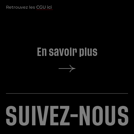
Retrouvez les
CGU ici
En savoir plus
S
U
I
V
E
Z
-
N
O
U
S