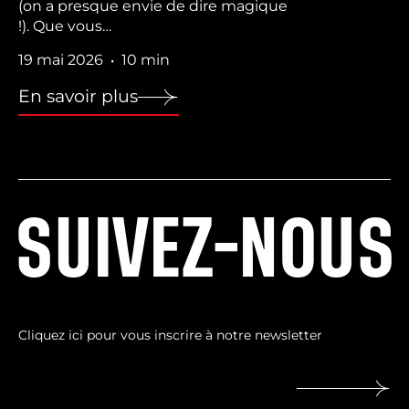
(on a presque envie de dire magique
!). Que vous…
19 mai 2026
10 min
•
En savoir plus
S
U
I
V
E
Z
-
N
O
U
S