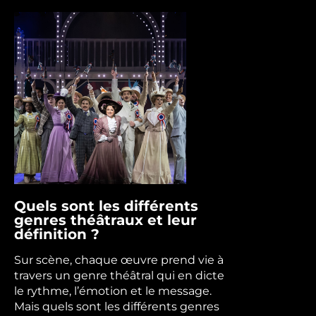
Accès
ALL Accor Partenaire exclusif
Bar
Blog
Accessibilité
FAQ – Foire Aux Questions
Contact presse
Quels sont les différents
genres théâtraux et leur
définition ?
Sur scène, chaque œuvre prend vie à
travers un genre théâtral qui en dicte
le rythme, l’émotion et le message.
Mais quels sont les différents genres