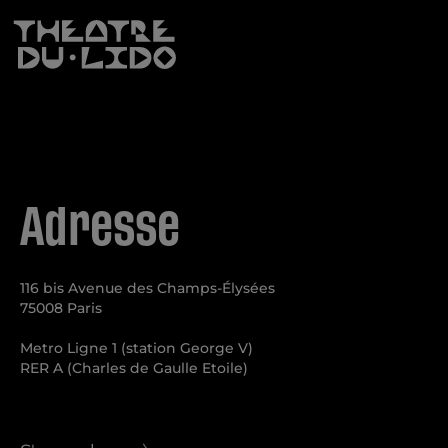
Verification Anti-Robot
Cliquez ici pour vérifier
Friendly
Captcha ⇗
S'inscrire
Adresse
116 bis Avenue des Champs-Élysées
75008 Paris
Metro Ligne 1 (station George V)
RER A (Charles de Gaulle Etoile)