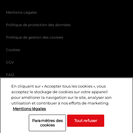
Mentions Légales
Politique de protection des données
Politique de gestion des cookies
Cookies
CGV
FAQ
En cliquant sur « Accepter tous les cookies », vous
Carrière
acceptez le stockage de cookies sur votre appareil
FR
pour améliorer la navigation sur le site, analyser son
Evénements et Privatisations
utilisation et contribuer à nos efforts de marketing.
Mentions légales
Le blog
Paramètres des
Tout refuser
© 2023 Lido — Tous droits réservés
cookies