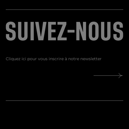
S
U
I
V
E
Z
-
N
O
U
S
Je comprends et j’accepte la
politique de
protection des données personnelles