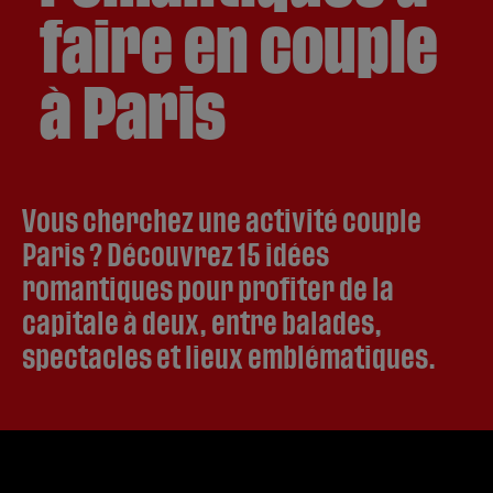
Accès
ALL Accor Partenaire exclusif
faire en couple
Bar
Blog
Accessibilité
à Paris
FAQ – Foire Aux Questions
Contact presse
Vous cherchez une activité couple
Paris ? Découvrez 15 idées
romantiques pour profiter de la
capitale à deux, entre balades,
spectacles et lieux emblématiques.